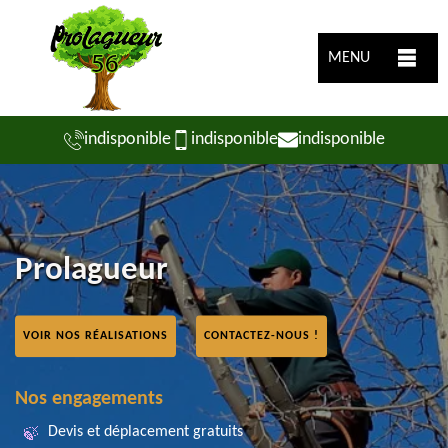
MENU
indisponible
indisponible
indisponible
Prolagueur
VOIR NOS RÉALISATIONS
CONTACTEZ-NOUS !
Nos engagements
Devis et déplacement gratuits