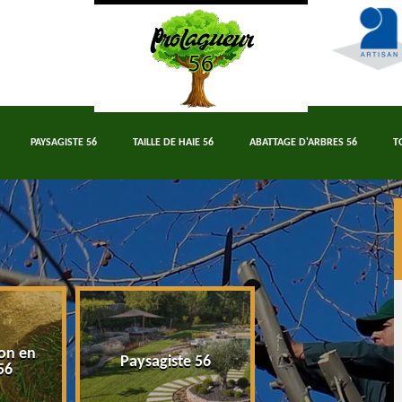
PAYSAGISTE 56
TAILLE DE HAIE 56
ABATTAGE D'ARBRES 56
T
on en
Paysagiste 56
Taille de haie 5
56