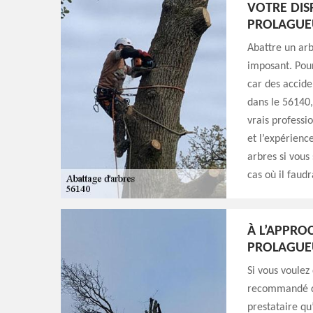
VOTRE DIS
PROLAGUE
Abattre un arb
imposant. Pour
car des accide
dans le 56140,
vrais professi
et l’expérienc
arbres si vous
cas où il faud
À L’APPRO
PROLAGUEU
Si vous voulez
recommandé de
prestataire qu