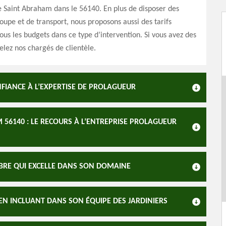
de Saint Abraham dans le 56140. En plus de disposer des
oupe et de transport, nous proposons aussi des tarifs
tous les budgets dans ce type d’intervention. Si vous avez des
elez nos chargés de clientèle.
NFIANCE À L’EXPERTISE DE PROLAGUEUR
 56140 : LE RECOURS À L’ENTREPRISE PROLAGUEUR
BRE QUI EXCELLE DANS SON DOMAINE
EN INCLUANT DANS SON ÉQUIPE DES JARDINIERS