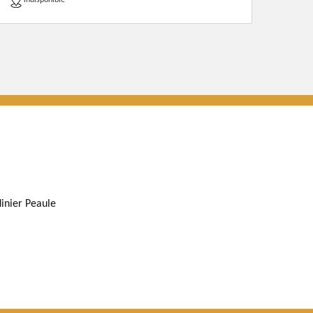
indisponible
dinier Peaule