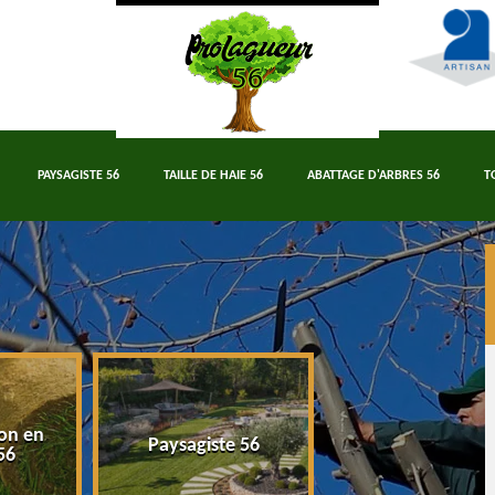
PAYSAGISTE 56
TAILLE DE HAIE 56
ABATTAGE D'ARBRES 56
T
on en
Paysagiste 56
Taille de haie 5
56