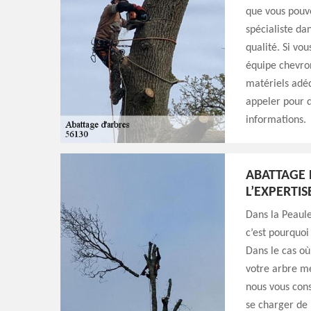
que vous pouve
spécialiste da
qualité. Si vo
équipe chevron
matériels adéq
appeler pour d
informations.
ABATTAGE 
L’EXPERTI
Dans la Peaule
c’est pourquoi 
Dans le cas où
votre arbre me
nous vous cons
se charger de 