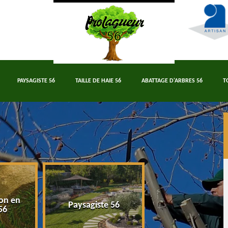
PAYSAGISTE 56
TAILLE DE HAIE 56
ABATTAGE D'ARBRES 56
T
on en
Paysagiste 56
Taille de haie 5
56