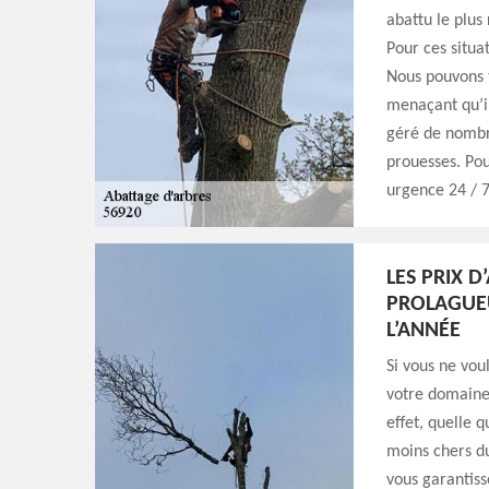
abattu le plus 
Pour ces situa
Nous pouvons t
menaçant qu’i
géré de nombre
prouesses. Pou
urgence 24 / 
LES PRIX 
PROLAGUEU
L’ANNÉE
Si vous ne vou
votre domaine,
effet, quelle q
moins chers du
vous garantiss