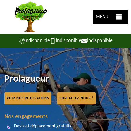
MENU
indisponible
indisponible
indisponible
Prolagueur
VOIR NOS RÉALISATIONS
CONTACTEZ-NOUS !
Nos engagements
Devis et déplacement gratuits