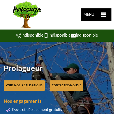
MENU
indisponible
indisponible
indisponible
Prolagueur
VOIR NOS RÉALISATIONS
CONTACTEZ-NOUS !
Nos engagements
Devis et déplacement gratuits