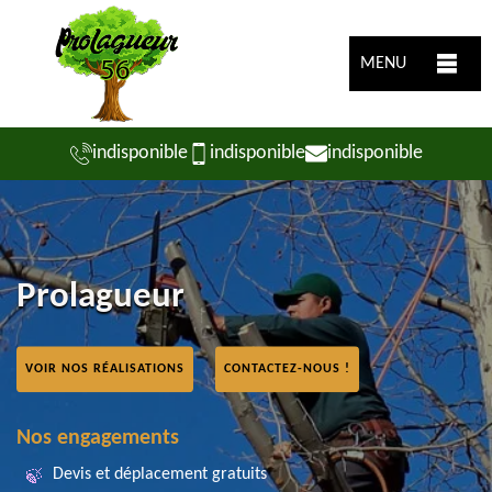
MENU
indisponible
indisponible
indisponible
Prolagueur
VOIR NOS RÉALISATIONS
CONTACTEZ-NOUS !
Nos engagements
Devis et déplacement gratuits