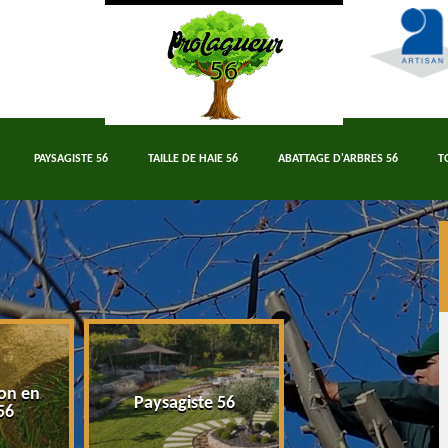
PAYSAGISTE 56
TAILLE DE HAIE 56
ABATTAGE D'ARBRES 56
T
on en
Paysagiste 56
Taille de haie 5
56