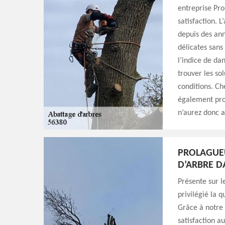
entreprise Pro
satisfaction. 
depuis des ann
délicates sans
l’indice de da
trouver les so
conditions. Ch
également prop
n’aurez donc a
PROLAGUEU
D’ARBRE D
Présente sur l
privilégié la 
Grâce à notre 
satisfaction a