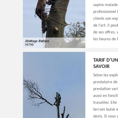
sapins malades
professionnel 
clients son ex
de l’art. il pe
de ses offres,
les heures de 
TARIF D’U
SAVOIR
Selon les expl
prestataire de
prestation var
aussi en fonct
travailler. Ell
terrain boisé 
devis. Si vous