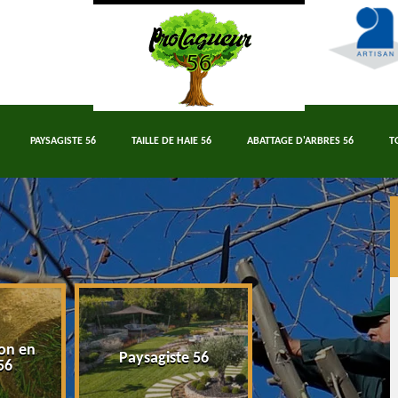
PAYSAGISTE 56
TAILLE DE HAIE 56
ABATTAGE D'ARBRES 56
T
on en
Paysagiste 56
Taille de haie 5
56