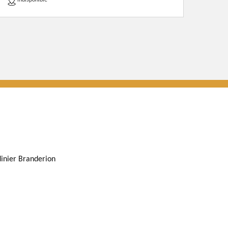
indisponible
dinier Branderion