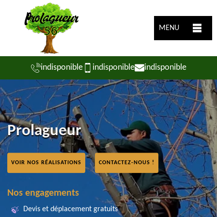
MENU
indisponible
indisponible
indisponible
Prolagueur
VOIR NOS RÉALISATIONS
CONTACTEZ-NOUS !
Nos engagements
Devis et déplacement gratuits