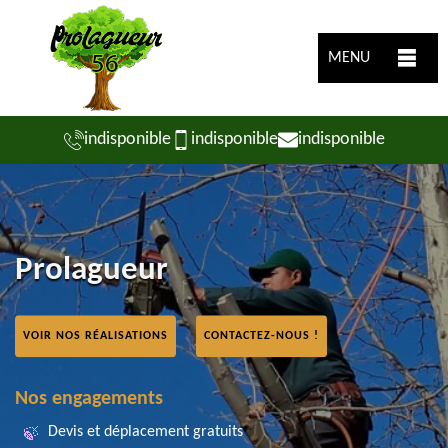
MENU
indisponible
indisponible
indisponible
Prolagueur
VOIR NOS RÉALISATIONS
CONTACTEZ-NOUS !
Nos engagements
Devis et déplacement gratuits