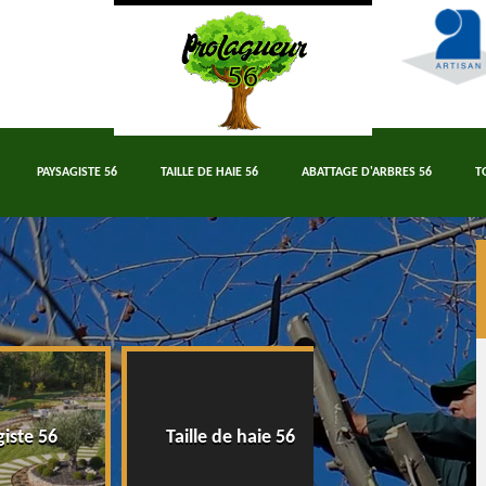
PAYSAGISTE 56
TAILLE DE HAIE 56
ABATTAGE D'ARBRES 56
T
e 56
Taille de haie 56
Abattage d'arbre