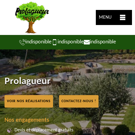
MENU
indisponible
indisponible
indisponible
Prolagueur
VOIR NOS RÉALISATIONS
CONTACTEZ-NOUS !
Nos engagements
Devis et déplacement gratuits