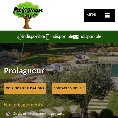
MENU
indisponible
indisponible
indisponible
Prolagueur
VOIR NOS RÉALISATIONS
CONTACTEZ-NOUS !
Nos engagements
Devis et déplacement gratuits