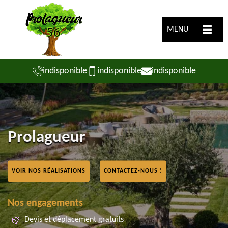
MENU
indisponible
indisponible
indisponible
Prolagueur
VOIR NOS RÉALISATIONS
CONTACTEZ-NOUS !
Nos engagements
Devis et déplacement gratuits