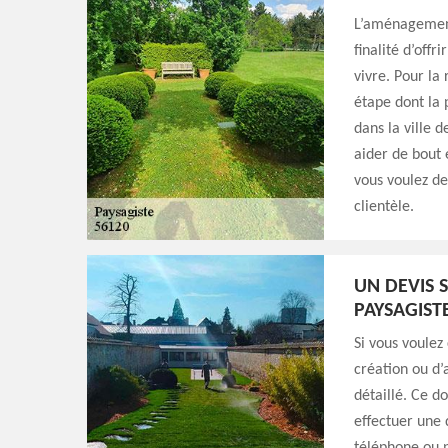
L’aménagement
finalité d’offr
vivre. Pour la 
étape dont la 
dans la ville 
aider de bout e
vous voulez d
clientèle.
UN DEVIS 
PAYSAGIST
Si vous voulez
création ou d’
détaillé. Ce d
effectuer une 