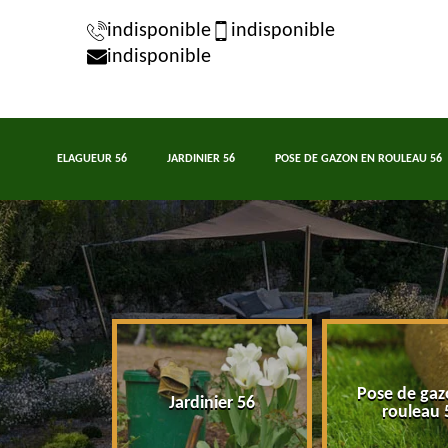
indisponible
indisponible
indisponible
ELAGUEUR 56
JARDINIER 56
POSE DE GAZON EN ROULEAU 56
Pose de gaz
eur 56
Jardinier 56
rouleau 