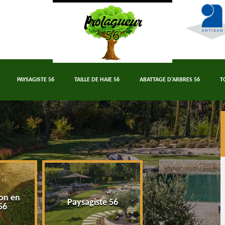
PAYSAGISTE 56
TAILLE DE HAIE 56
ABATTAGE D'ARBRES 56
T
on en
Paysagiste 56
Taille de haie 5
56