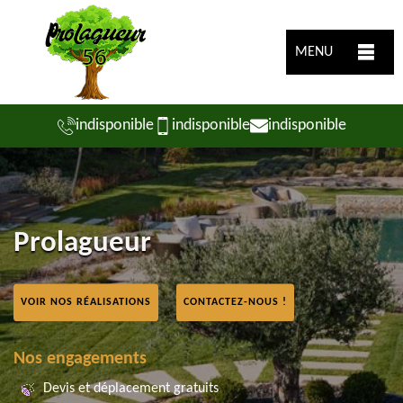
MENU
indisponible
indisponible
indisponible
Prolagueur
VOIR NOS RÉALISATIONS
CONTACTEZ-NOUS !
Nos engagements
Devis et déplacement gratuits