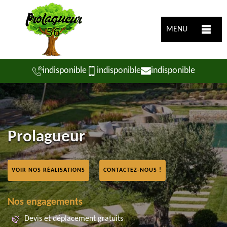
MENU
indisponible
indisponible
indisponible
Prolagueur
VOIR NOS RÉALISATIONS
CONTACTEZ-NOUS !
Nos engagements
Devis et déplacement gratuits