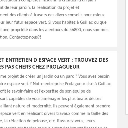
prestations complètes incluant la création d’un plan
de leur jardin, la réalisation du projet et
nt des clients à travers des divers conseils pour mieux
ur leur futur espace vert. Si vous habitez à Guillac ou que
 d’une propriété dans les alentours du 56800, nous sommes
ition. Contactez-nous?!
ET ENTRETIEN D’ESPACE VERT : TROUVEZ DES
ES PAS CHERS CHEZ PROLAGUEUR
e projet de créer un jardin ou un parc ? Vous avez besoin
otre espace vert ? Notre entreprise Prolagueur sise à Guillac
fit le savoir-faire et l’expertise de son équipe de
s sont capables de vous aménager les plus beaux décors
alliant nature et modernité. Ils peuvent également prendre
espace vert en réalisant divers travaux comme la taille des
e, la réfection de pelouse, etc. Rassurez-vous, leurs