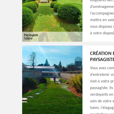
exigeants des 
d’aménagement 
l’accompagneme
mettre en vale
vous disposez
à votre dispos
CRÉATION 
PAYSAGIST
Vous avez comm
d’entretenir v
met à votre pro
paysagiste. Il
verdoyants en 
soin de votre 
haies, l’élagag