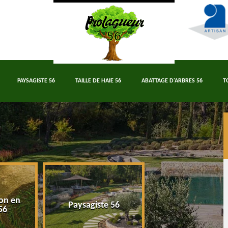
PAYSAGISTE 56
TAILLE DE HAIE 56
ABATTAGE D'ARBRES 56
T
on en
Paysagiste 56
Taille de haie 5
56