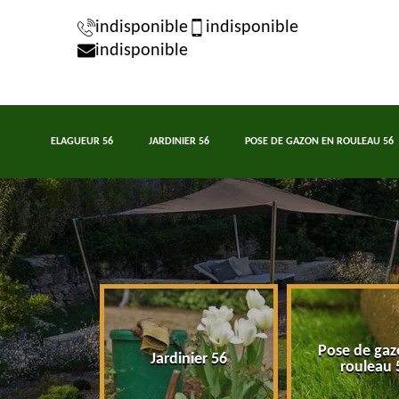
indisponible
indisponible
indisponible
ELAGUEUR 56
JARDINIER 56
POSE DE GAZON EN ROULEAU 56
Pose de gaz
eur 56
Jardinier 56
rouleau 