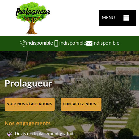
MENU
indisponible
indisponible
indisponible
Prolagueur
VOIR NOS RÉALISATIONS
CONTACTEZ-NOUS !
Nos engagements
Devis et déplacement gratuits