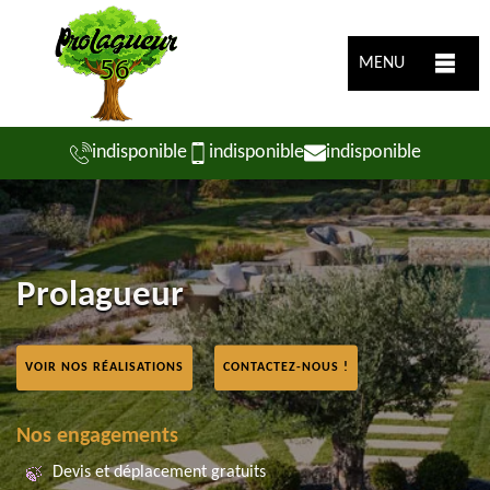
MENU
indisponible
indisponible
indisponible
Prolagueur
VOIR NOS RÉALISATIONS
CONTACTEZ-NOUS !
Nos engagements
Devis et déplacement gratuits