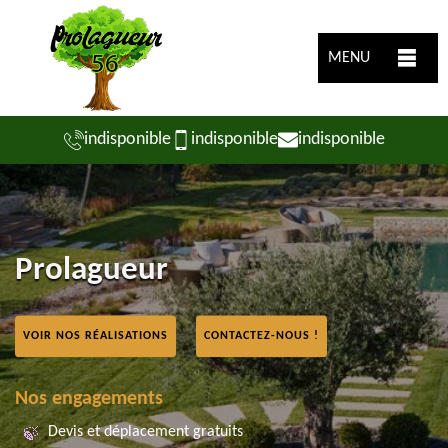
MENU
indisponible
indisponible
indisponible
Prolagueur
VOIR NOS RÉALISATIONS
CONTACTEZ-NOUS !
Nos engagements
Devis et déplacement gratuits