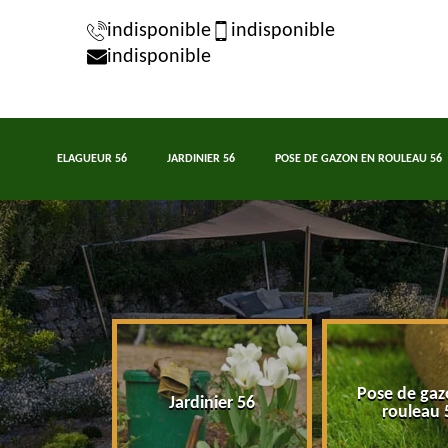
indisponible
indisponible
indisponible
ELAGUEUR 56
JARDINIER 56
POSE DE GAZON EN ROULEAU 56
Pose de gaz
eur 56
Jardinier 56
rouleau 