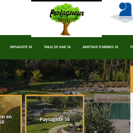
PAYSAGISTE 56
TAILLE DE HAIE 56
ABATTAGE D'ARBRES 56
T
on en
Paysagiste 56
Taille de haie 5
56