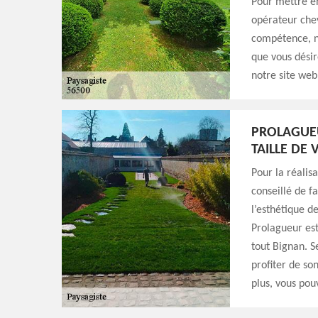
Pour mettre en 
opérateur chev
compétence, n
que vous désire
notre site web
PROLAGUEU
TAILLE DE 
Pour la réalisa
conseillé de f
l’esthétique d
Prolagueur est
tout Bignan. S
profiter de so
plus, vous pou