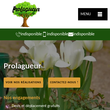
MENU
indisponible
indisponible
indisponible
Prolagueur
VOIR NOS RÉALISATIONS
CONTACTEZ-NOUS !
Nos engagements
Devis et déplacement gratuits