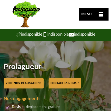
MENU
indisponible
indisponible
indisponible
Prolagueur
VOIR NOS RÉALISATIONS
CONTACTEZ-NOUS !
Nos engagements
Devis et déplacement gratuits