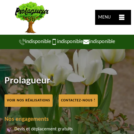
MENU
indisponible
indisponible
indisponible
Prolagueur
VOIR NOS RÉALISATIONS
CONTACTEZ-NOUS !
Nos engagements
Devis et déplacement gratuits