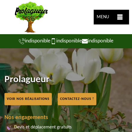
MENU
indisponible
indisponible
indisponible
Prolagueur
VOIR NOS RÉALISATIONS
CONTACTEZ-NOUS !
Nos engagements
Devis et déplacement gratuits