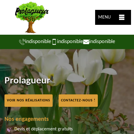
MENU
indisponible
indisponible
indisponible
Prolagueur
VOIR NOS RÉALISATIONS
CONTACTEZ-NOUS !
Nos engagements
Devis et déplacement gratuits