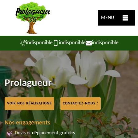
MENU
indisponible
indisponible
indisponible
Prolagueur
VOIR NOS RÉALISATIONS
CONTACTEZ-NOUS !
Nos engagements
Devis et déplacement gratuits