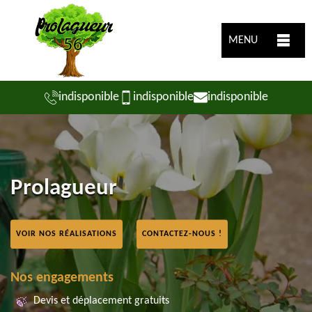
MENU
indisponible
indisponible
indisponible
Prolagueur
VOIR NOS RÉALISATIONS
CONTACTEZ-NOUS !
Nos engagements
Devis et déplacement gratuits