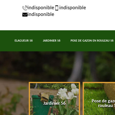
indisponible
indisponible
indisponible
ELAGUEUR 56
JARDINIER 56
POSE DE GAZON EN ROULEAU 56
Pose de gaz
eur 56
Jardinier 56
rouleau 