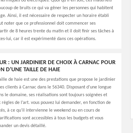
hermiques ou électriques. Quoi qu'il en soit, ces matériels
ucoup de bruits ce qui va gêner les personnes qui habitent
ge. Ainsi, il est nécessaire de respecter un horaire établi
 faut noter que ce professionnel doit commencer ses
rtir de 8 heures trente du matin et il doit finir ses tâches à
tes-lui, car il est expérimenté dans ces opérations.
R : UN JARDINIER DE CHOIX À CARNAC POUR
N D’UNE TAILLE DE HAIE
aille de haie est une des prestations que propose le jardinier
es clients à Carnac dans le 56340. Disposant d’une longue
s le domaine, ses réalisations sont toujours soignées et
règles de l’art. vous pouvez lui demander, en fonction de
ités, à ce qu’il intervienne le weekend ou en cours de
arifications sont accessibles à tous les budgets et vous
ander un devis détaillé.