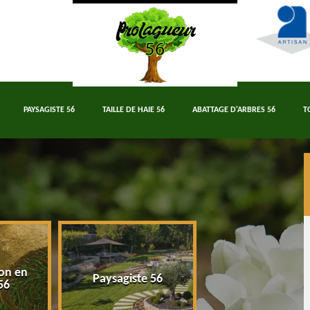
PAYSAGISTE 56
TAILLE DE HAIE 56
ABATTAGE D'ARBRES 56
T
on en
Paysagiste 56
Taille de haie 5
56