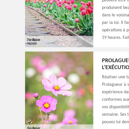
peuvent être t
produisent bea
dans le voisina
par la loi. Il
opérations à pa
19 heures. Fai
PROLAGUEU
L’EXÉCUTIO
Réaliser une t
Prolagueur à s
expérience dan
conformes aux 
vos disponibil
semaine. Ses t
pouvez lui dem